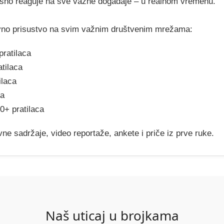
ikasno reaguje na sve važne događaje – u realnom vremenu.
ivno prisustvo na svim važnim društvenim mrežama:
ratilaca
tilaca
ilaca
ca
00+ pratilaca
vne sadržaje, video reportaže, ankete i priče iz prve ruke.
Naš uticaj u brojkama