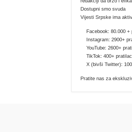
redakciji da brzo i ef
Dostupni smo svuda
Vijesti Srpske ima akt
Facebook: 80.000 + p
Instagram: 2900+ pra
YouTube: 2600+ prat
TikTok: 400+ pratila
X (bivši Twitter): 10
Pratite nas za ekskluzi