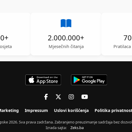
00
+
2.000.000
+
70
osjeta
Mjesečnih čitanja
Pratilac
arketing
Impressum
Uslovi korišćenja
Politika privatnost
Srpske 2026. Sva prava zadržana. Zabranjeno preuzimanje sadržaja bez dozvol
Izrada sajta:
Zeks.ba