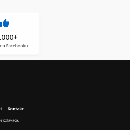
.000
+
a na Facebooku
i
Kontakt
e izdavača.