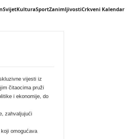
n
Svijet
Kultura
Sport
Zanimljivosti
Crkveni Kalendar
kluzivne vijesti iz
jim čitaocima pruži
litike i ekonomije, do
e, zahvaljujući
, koji omogućava