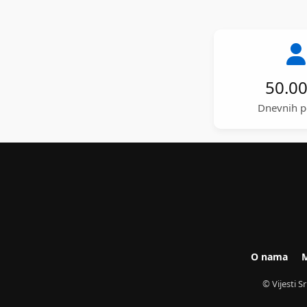
50.0
Dnevnih p
O nama
M
© Vijesti 