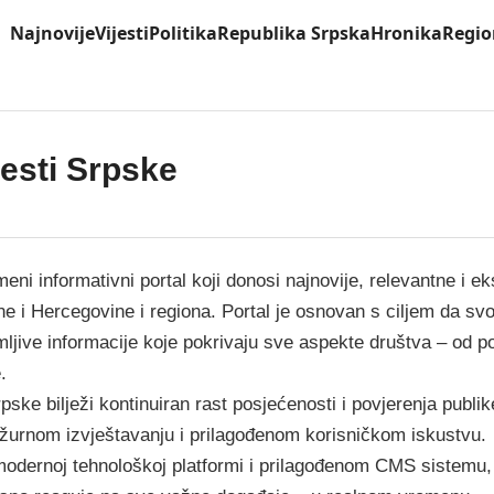
Najnovije
Vijesti
Politika
Republika Srpska
Hronika
Regio
jesti Srpske
eni informativni portal koji donosi najnovije, relevantne i eks
 i Hercegovine i regiona. Portal je osnovan s ciljem da svo
mljive informacije koje pokrivaju sve aspekte društva – od po
.
pske bilježi kontinuiran rast posjećenosti i povjerenja publik
ažurnom izvještavanju i prilagođenom korisničkom iskustvu.
modernoj tehnološkoj platformi i prilagođenom CMS sistemu