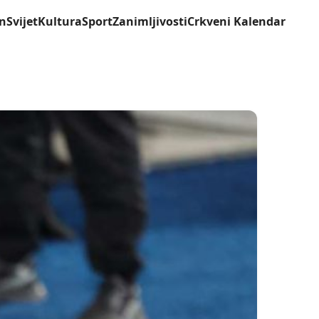
n
Svijet
Kultura
Sport
Zanimljivosti
Crkveni Kalendar