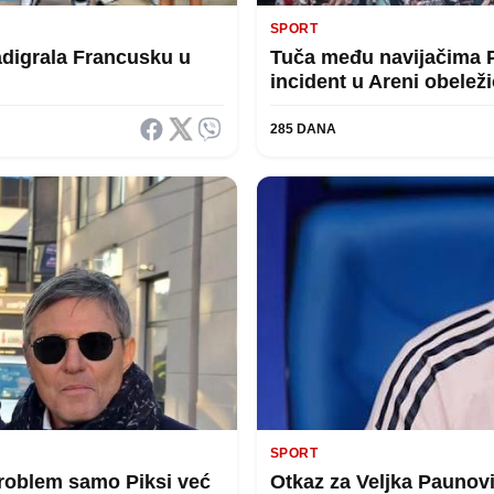
SPORT
nadigrala Francusku u
Tuča među navijačima 
incident u Areni obelež
285 DANA
SPORT
problem samo Piksi već
Otkaz za Veljka Paunov