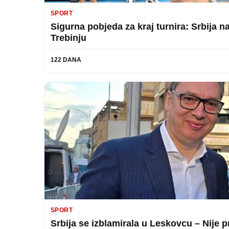
SPORT
Sigurna pobjeda za kraj turnira: Srbija 
Trebinju
122 DANA
SPORT
Srbija se izblamirala u Leskovcu – Nije 