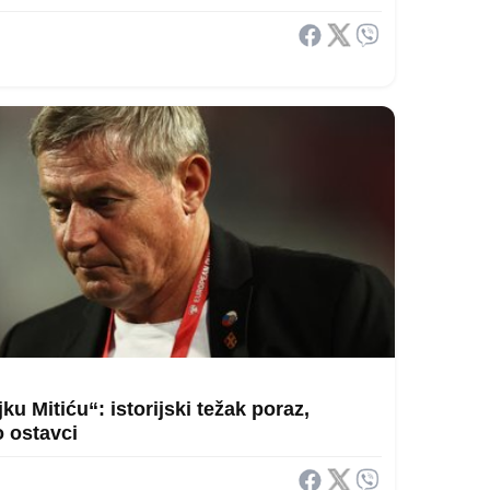
u Mitiću“: istorijski težak poraz,
o ostavci