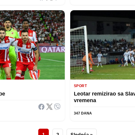
SPORT
pe
Leotar remizirao sa Sl
vremena
347 DANA
1
2
Sledeća »