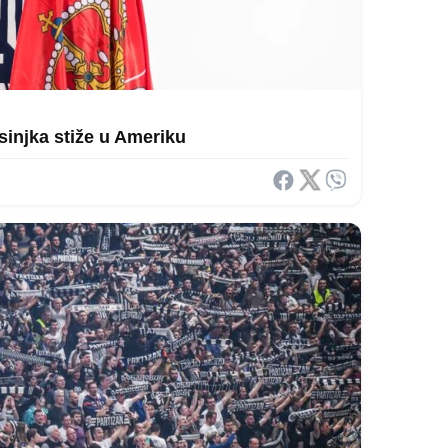
sinjka stiže u Ameriku