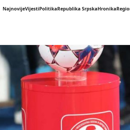
Najnovije
Vijesti
Politika
Republika Srpska
Hronika
Regio