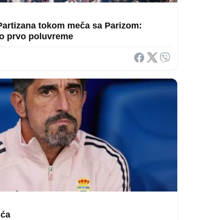
Partizana tokom meča sa Parizom:
io prvo poluvreme
ića