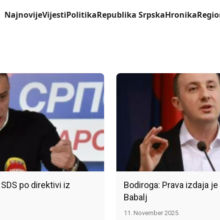
Najnovije
Vijesti
Politika
Republika Srpska
Hronika
Regio
SDS po direktivi iz
Bodiroga: Prava izdaja je 
Babalj
11. November 2025.