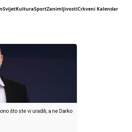
n
Svijet
Kultura
Sport
Zanimljivosti
Crkveni Kalendar
ono što ste vi uradili, a ne Darko