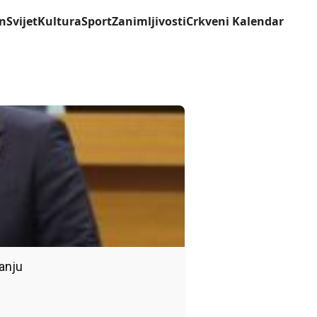
n
Svijet
Kultura
Sport
Zanimljivosti
Crkveni Kalendar
anju