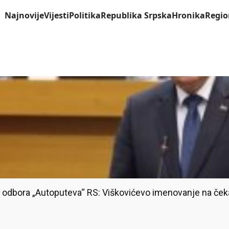
Najnovije
Vijesti
Politika
Republika Srpska
Hronika
Regio
odbora „Autoputeva“ RS: Viškovićevo imenovanje na ček