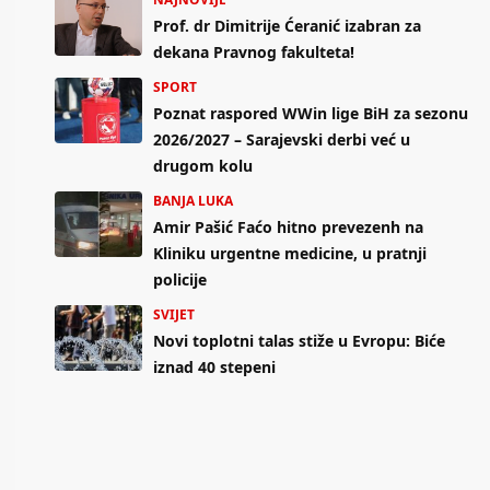
Prof. dr Dimitrije Ćeranić izabran za
dekana Pravnog fakulteta!
SPORT
Poznat raspored WWin lige BiH za sezonu
2026/2027 – Sarajevski derbi već u
drugom kolu
BANJA LUKA
Amir Pašić Faćo hitno prevezenh na
Kliniku urgentne medicine, u pratnji
policije
SVIJET
Novi toplotni talas stiže u Evropu: Biće
iznad 40 stepeni