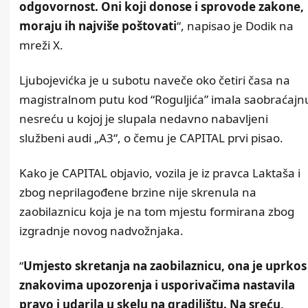
odgovornost. Oni koji donose i sprovode zakone,
moraju ih najviše poštovati
“, napisao je Dodik na
mreži X.
Ljubojevićka je u subotu naveče oko četiri časa na
magistralnom putu kod “Roguljića” imala saobraćajn
nesreću u kojoj je slupala nedavno nabavljeni
službeni audi „A3“, o čemu je CAPITAL prvi pisao.
Kako je CAPITAL objavio, vozila je iz pravca Laktaša i
zbog neprilagođene brzine nije skrenula na
zaobilaznicu koja je na tom mjestu formirana zbog
izgradnje novog nadvožnjaka.
“
Umjesto skretanja na zaobilaznicu, ona je uprkos
znakovima upozorenja i usporivačima nastavila
pravo i udarila u skelu na gradilištu. Na sreću,