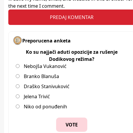
the next time I comment.
Preporucena anketa
Ko su najjači aduti opozicije za rušenje
Dodikovog režima?
Nebojša Vukanović
Branko Blanuša
Draško Stanivuković
Jelena Trivić
Niko od ponuđenih