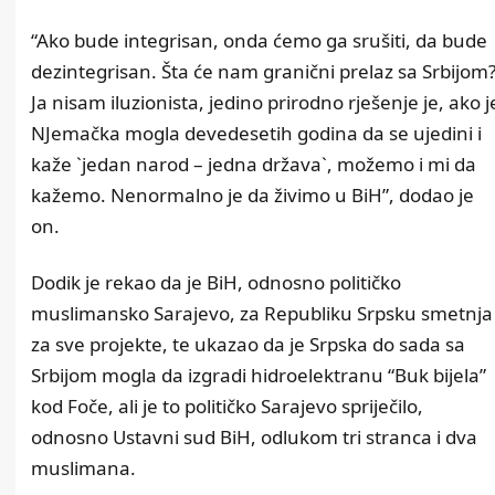
“Ako bude integrisan, onda ćemo ga srušiti, da bude
dezintegrisan. Šta će nam granični prelaz sa Srbijom
Ja nisam iluzionista, jedino prirodno rješenje je, ako j
NJemačka mogla devedesetih godina da se ujedini i
kaže `jedan narod – jedna država`, možemo i mi da
kažemo. Nenormalno je da živimo u BiH”, dodao je
on.
Dodik je rekao da je BiH, odnosno političko
muslimansko Sarajevo, za Republiku Srpsku smetnja
za sve projekte, te ukazao da je Srpska do sada sa
Srbijom mogla da izgradi hidroelektranu “Buk bijela”
kod Foče, ali je to političko Sarajevo spriječilo,
odnosno Ustavni sud BiH, odlukom tri stranca i dva
muslimana.