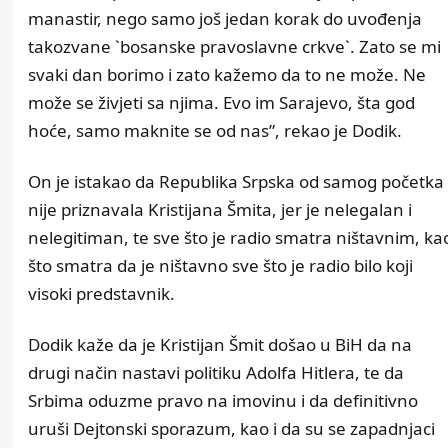
manastir, nego samo još jedan korak do uvođenja
takozvane `bosanske pravoslavne crkve`. Zato se mi
svaki dan borimo i zato kažemo da to ne može. Ne
može se živjeti sa njima. Evo im Sarajevo, šta god
hoće, samo maknite se od nas”, rekao je Dodik.
On je istakao da Republika Srpska od samog početka
nije priznavala Kristijana Šmita, jer je nelegalan i
nelegitiman, te sve što je radio smatra ništavnim, ka
što smatra da je ništavno sve što je radio bilo koji
visoki predstavnik.
Dodik kaže da je Kristijan Šmit došao u BiH da na
drugi način nastavi politiku Adolfa Hitlera, te da
Srbima oduzme pravo na imovinu i da definitivno
uruši Dejtonski sporazum, kao i da su se zapadnjaci