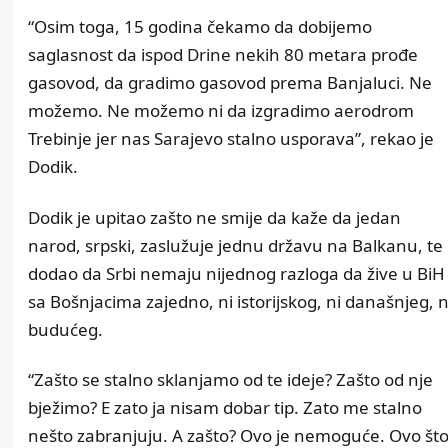
“Osim toga, 15 godina čekamo da dobijemo
saglasnost da ispod Drine nekih 80 metara prođe
gasovod, da gradimo gasovod prema Banjaluci. Ne
možemo. Ne možemo ni da izgradimo aerodrom
Trebinje jer nas Sarajevo stalno usporava”, rekao je
Dodik.
Dodik je upitao zašto ne smije da kaže da jedan
narod, srpski, zaslužuje jednu državu na Balkanu, te
dodao da Srbi nemaju nijednog razloga da žive u BiH
sa Bošnjacima zajedno, ni istorijskog, ni današnjeg, n
budućeg.
“Zašto se stalno sklanjamo od te ideje? Zašto od nje
bježimo? E zato ja nisam dobar tip. Zato me stalno
nešto zabranjuju. A zašto? Ovo je nemoguće. Ovo št