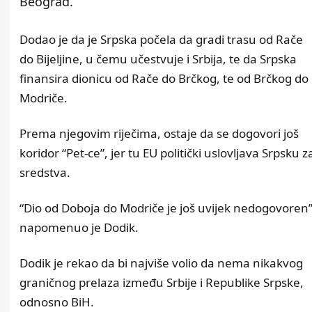
Beograd.
Dodao je da je Srpska počela da gradi trasu od Rače
do Bijeljine, u čemu učestvuje i Srbija, te da Srpska
finansira dionicu od Rače do Brčkog, te od Brčkog do
Modriče.
Prema njegovim riječima, ostaje da se dogovori još
koridor “Pet-ce”, jer tu EU politički uslovljava Srpsku z
sredstva.
“Dio od Doboja do Modriče je još uvijek nedogovoren”
napomenuo je Dodik.
Dodik je rekao da bi najviše volio da nema nikakvog
graničnog prelaza između Srbije i Republike Srpske,
odnosno BiH.