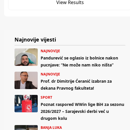
View Results
Najnovije vijesti
NAJNOVIJE
Pandurević se oglasio iz bolnice nakon
pucnjave: “Ne može nam niko ništa”
NAJNOVIJE
Prof. dr Dimitrije Ćeranić izabran za
dekana Pravnog fakulteta!
SPORT
Poznat raspored WWin lige BiH za sezonu
2026/2027 – Sarajevski derbi već u
drugom kolu
BANJA LUKA