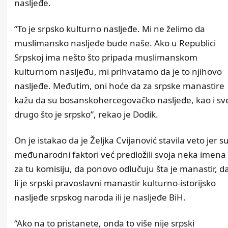
nasljeđe.
“To je srpsko kulturno nasljeđe. Mi ne želimo da
muslimansko nasljeđe bude naše. Ako u Republici
Srpskoj ima nešto što pripada muslimanskom
kulturnom nasljeđu, mi prihvatamo da je to njihovo
nasljeđe. Međutim, oni hoće da za srpske manastire
kažu da su bosanskohercegovačko nasljeđe, kao i sv
drugo što je srpsko”, rekao je Dodik.
On je istakao da je Željka Cvijanović stavila veto jer s
međunarodni faktori već predložili svoja neka imena
za tu komisiju, da ponovo odlučuju šta je manastir, d
li je srpski pravoslavni manastir kulturno-istorijsko
nasljeđe srpskog naroda ili je nasljeđe BiH.
“Ako na to pristanete, onda to više nije srpski