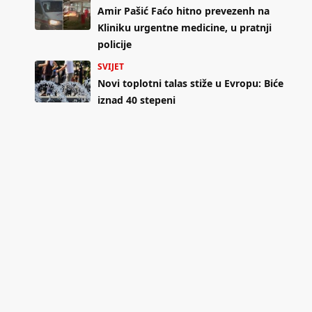
Amir Pašić Faćo hitno prevezenh na
Kliniku urgentne medicine, u pratnji
policije
SVIJET
Novi toplotni talas stiže u Evropu: Biće
iznad 40 stepeni