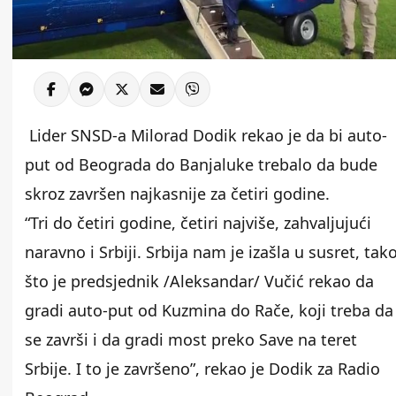
Lider SNSD-a Milorad Dodik rekao je da bi auto-
put od Beograda do Banjaluke trebalo da bude
skroz završen najkasnije za četiri godine.
“Tri do četiri godine, četiri najviše, zahvaljujući
naravno i Srbiji. Srbija nam je izašla u susret, tak
što je predsjednik /Aleksandar/ Vučić rekao da
gradi auto-put od Kuzmina do Rače, koji treba da
se završi i da gradi most preko Save na teret
Srbije. I to je završeno”, rekao je Dodik za Radio