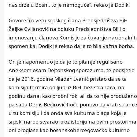
nas drže u Bosni, to je nemoguće”, rekao je Dodik.
Govoreći o vetu srpskog člana Predsjedništva BiH
Željke Cvijanović na odluku Predsjedništva BiH o
imenovanju članova Komisije za čuvanje nacionalnih
spomenika, Dodik je rekao da je to bila važna borba.
On je napomenuo je da je to pitanje regulisano
Aneksom osam Dejtonskog sporazuma, te podsjetio
da je 2016. godine Mladen Ivanić pristao da se ta
komisija formira od ljudi iz BiH, bez stranaca, na
godinu dana, kao probni rok, ali da to nije produženo
pa sada Denis Bećirović hoće ponovo da vrati stranc
u tu komisiju i da onda sva kulturna blaga koja je
srpski narod stvarao kroz istoriju na ovim prostorima
oni proglase kao bosanskohercegovačko kulturno