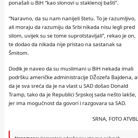
ponašali u BiH “kao slonovi u staklenoj bašti”.
“Naravno, da su nam nanijeli štetu. To je razumljivo,
ali moraju da razumiju da Srbi nikada nisu legli pred
silom, uvijek su se tome suprotstavljali”, rekao je on,
te dodao da nikada nije pristao na sastanak sa
Šmitom.
Dodik je naveo da su muslimani u BiH nekada imali
podršku američke administracije DŽozefa Bajdena, al
da je sva sreća da je na vlast u SAD došao Donald
Tramp, tako da je Republici Srpskoj sada nešto lakše,
jer ima mogućnost da govori i razgovara sa SAD.
SRNA, FOTO ATVBL