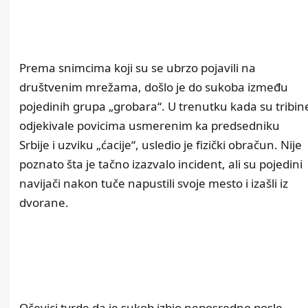
Prema snimcima koji su se ubrzo pojavili na
društvenim mrežama, došlo je do sukoba između
pojedinih grupa „grobara“. U trenutku kada su tribin
odjekivale povicima usmerenim ka predsedniku
Srbije i uzviku „ćacije“, usledio je fizički obračun. Nije
poznato šta je tačno izazvalo incident, ali su pojedini
navijači nakon tuče napustili svoje mesto i izašli iz
dvorane.
Očevici tvrde da je sukob izbio neposredno posle