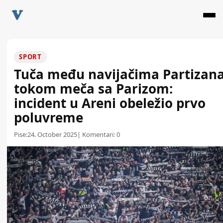
SPORT
Tuča među navijačima Partizan
tokom meča sa Parizom:
incident u Areni obeležio prvo
poluvreme
Pise:
24. October 2025
| Komentari:
0