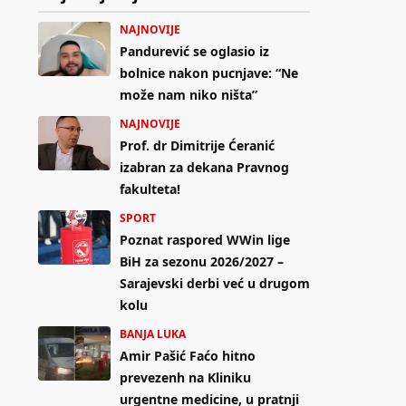
NAJNOVIJE
Pandurević se oglasio iz
bolnice nakon pucnjave: “Ne
može nam niko ništa”
NAJNOVIJE
Prof. dr Dimitrije Ćeranić
izabran za dekana Pravnog
fakulteta!
SPORT
Poznat raspored WWin lige
BiH za sezonu 2026/2027 –
Sarajevski derbi već u drugom
kolu
BANJA LUKA
Amir Pašić Faćo hitno
prevezenh na Kliniku
urgentne medicine, u pratnji