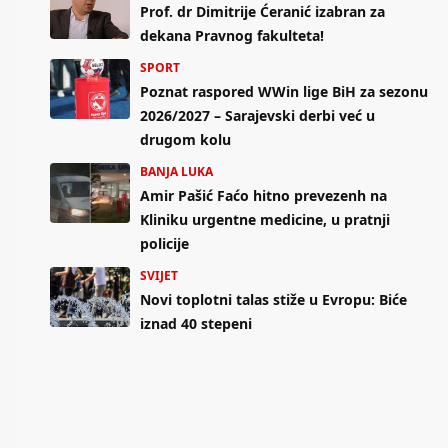
Prof. dr Dimitrije Ćeranić izabran za
dekana Pravnog fakulteta!
SPORT
Poznat raspored WWin lige BiH za sezonu
2026/2027 – Sarajevski derbi već u
drugom kolu
BANJA LUKA
Amir Pašić Faćo hitno prevezenh na
Kliniku urgentne medicine, u pratnji
policije
SVIJET
Novi toplotni talas stiže u Evropu: Biće
iznad 40 stepeni