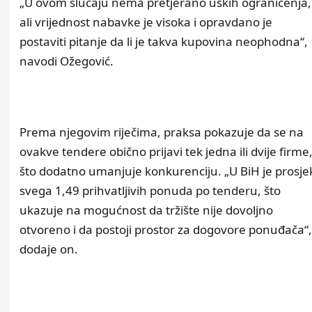
„U ovom slučaju nema pretjerano uskih ograničenja,
ali vrijednost nabavke je visoka i opravdano je
postaviti pitanje da li je takva kupovina neophodna“,
navodi Ožegović.
Prema njegovim riječima, praksa pokazuje da se na
ovakve tendere obično prijavi tek jedna ili dvije firme
što dodatno umanjuje konkurenciju. „U BiH je prosje
svega 1,49 prihvatljivih ponuda po tenderu, što
ukazuje na mogućnost da tržište nije dovoljno
otvoreno i da postoji prostor za dogovore ponuđača“,
dodaje on.