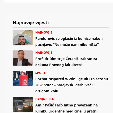
Najnovije vijesti
NAJNOVIJE
Pandurević se oglasio iz bolnice nakon
pucnjave: “Ne može nam niko ništa”
NAJNOVIJE
Prof. dr Dimitrije Ćeranić izabran za
dekana Pravnog fakulteta!
SPORT
Poznat raspored WWin lige BiH za sezonu
2026/2027 – Sarajevski derbi već u
drugom kolu
BANJA LUKA
Amir Pašić Faćo hitno prevezenh na
Kliniku urgentne medicine, u pratnji