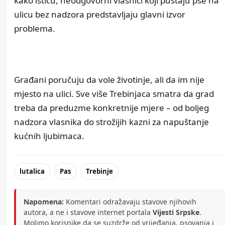
kako ističu, neodgovorni vlasnici koji puštaju pse na
ulicu bez nadzora predstavljaju glavni izvor
problema.
Građani poručuju da vole životinje, ali da im nije
mjesto na ulici. Sve više Trebinjaca smatra da grad
treba da preduzme konkretnije mjere – od boljeg
nadzora vlasnika do strožijih kazni za napuštanje
kućnih ljubimaca.
lutalica
Pas
Trebinje
Napomena:
Komentari odražavaju stavove njihovih
autora, a ne i stavove internet portala
Vijesti Srpske
.
Molimo korisnike da se suzdrže od vrijeđanja, psovanja i