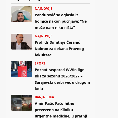
NAJNOVIJE
Pandurević se oglasio iz
bolnice nakon pucnjave: “Ne
može nam niko ništa”
NAJNOVIJE
Prof. dr Dimitrije Ćeranić
izabran za dekana Pravnog
fakulteta!
SPORT
Poznat raspored WWin lige
BiH za sezonu 2026/2027 –
Sarajevski derbi već u drugom
kolu
BANJA LUKA
Amir Pašić Faćo hitno
prevezenh na Kliniku
urgentne medicine, u pratnji