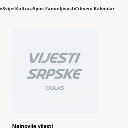
n
Svijet
Kultura
Sport
Zanimljivosti
Crkveni Kalendar
Najnovije vijesti