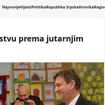
Najnovije
Vijesti
Politika
Republika Srpska
Hronika
Regio
stvu prema jutarnjim