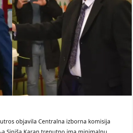
utros objavila Centralna izborna komisija
-a Siniša Karan trenutno ima minimalnu