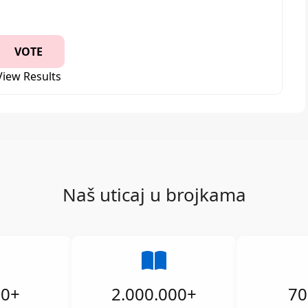
View Results
Naš uticaj u brojkama
00
+
2.000.000
+
70