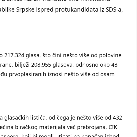
blike Srpske ispred protukandidata iz SDS-a,
o 217.324 glasa, što čini nešto više od polovine
strane, bilježi 208.955 glasova, odnosno oko 48
eđu prvoplasiranih iznosi nešto više od osam
 glasačkih listića, od čega je nešto više od 432
većina biračkog materijala već prebrojana, CIK
ijaspore, koji bi mogli uticati na konačan ishod.