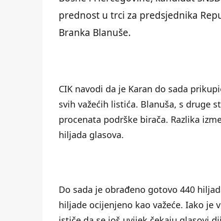
prednost u trci za predsjednika Repu
Branka Blanuše.
CIK navodi da je Karan do sada prikupi
svih važećih listića. Blanuša, s druge 
procenata podrške birača. Razlika izm
hiljada glasova.
Do sada je obrađeno gotovo 440 hiljada
hiljade ocijenjeno kao važeće. Iako je 
ističe da se još uvijek čekaju glasovi d