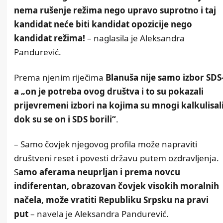
nema rušenje režima nego upravo suprotno i taj
kandidat neće biti kandidat opozicije nego
kandidat režima!
– naglasila je Aleksandra
Pandurević.
Prema njenim riječima
Blanuša nije samo izbor SDS
a „on je potreba ovog društva i to su pokazali
prijevremeni izbori na kojima su mnogi kalkulisal
dok su se on i SDS borili“
.
– Samo čovjek njegovog profila može napraviti
društveni reset i povesti državu putem ozdravljenja.
S
amo aferama neuprljan i prema novcu
indiferentan, obrazovan čovjek visokih moralnih
načela, može vratiti Republiku Srpsku na pravi
put
– navela je Aleksandra Pandurević.