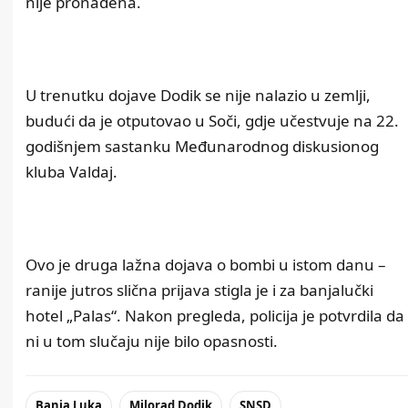
nije pronađena.
U trenutku dojave Dodik se nije nalazio u zemlji,
budući da je otputovao u Soči, gdje učestvuje na 22.
godišnjem sastanku Međunarodnog diskusionog
kluba Valdaj.
Ovo je druga lažna dojava o bombi u istom danu –
ranije jutros slična prijava stigla je i za banjalučki
hotel „Palas“. Nakon pregleda, policija je potvrdila da
ni u tom slučaju nije bilo opasnosti.
Banja Luka
Milorad Dodik
SNSD