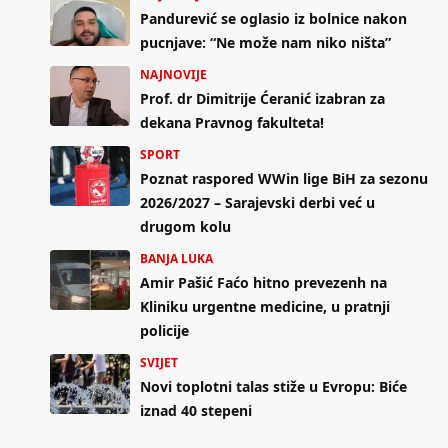
Pandurević se oglasio iz bolnice nakon
pucnjave: “Ne može nam niko ništa”
NAJNOVIJE
Prof. dr Dimitrije Ćeranić izabran za
dekana Pravnog fakulteta!
SPORT
Poznat raspored WWin lige BiH za sezonu
2026/2027 – Sarajevski derbi već u
drugom kolu
BANJA LUKA
Amir Pašić Faćo hitno prevezenh na
Kliniku urgentne medicine, u pratnji
policije
SVIJET
Novi toplotni talas stiže u Evropu: Biće
iznad 40 stepeni