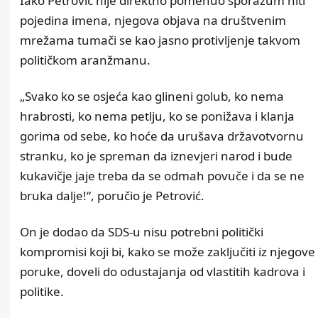
Iako Petrović nije direktno pomenuo sporazum niti
pojedina imena, njegova objava na društvenim
mrežama tumači se kao jasno protivljenje takvom
političkom aranžmanu.
„Svako ko se osjeća kao glineni golub, ko nema
hrabrosti, ko nema petlju, ko se ponižava i klanja
gorima od sebe, ko hoće da urušava državotvornu
stranku, ko je spreman da iznevjeri narod i bude
kukavičje jaje treba da se odmah povuče i da se ne
bruka dalje!“, poručio je Petrović.
On je dodao da SDS-u nisu potrebni politički
kompromisi koji bi, kako se može zaključiti iz njegove
poruke, doveli do odustajanja od vlastitih kadrova i
politike.