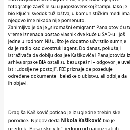
fotografije završile su u jugoslovenskoj štampi. Iako je
bio ključni svedok tužilaštva, u komunističkim medijima
njegovo ime nikada nije pomenuto.
Zanimljivo je da je „siromašni emigrant“ Panajotović u t
vreme iznenada postao vlasnik dve kuće u SAD-u i još
jedne u rodnom Nišu, što je dodatno učvrstilo sumnje
da je radio kao dvostruki agent. Do danas, pokušaji
istraživača da dobiju dosijee Kašikovića i Panajotovića i
arhiva srpske BIA ostali su bezuspešni – odgovor je uve
isti: „dosije ne postoji“. FBI priznaje da poseduje
određene dokumente i beleške o ubistvu, ali odbija da
ih objavi.
Dragiša Kašiković poticao je iz ugledne trebinjske
porodice. Njegov deda
Nikola Kašiković
bio je
urednik „Bosanske vile“, jednog od najpoznatijih