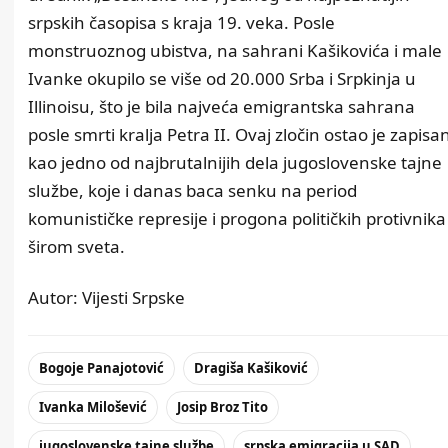
srpskih časopisa s kraja 19. veka. Posle
monstruoznog ubistva, na sahrani Kašikovića i male
Ivanke okupilo se više od 20.000 Srba i Srpkinja u
Illinoisu, što je bila najveća emigrantska sahrana
posle smrti kralja Petra II. Ovaj zločin ostao je zapisa
kao jedno od najbrutalnijih dela jugoslovenske tajne
službe, koje i danas baca senku na period
komunističke represije i progona političkih protivnika
širom sveta.
Autor:
Vijesti Srpske
Bogoje Panajotović
Dragiša Kašiković
Ivanka Milošević
Josip Broz Tito
jugoslovenske tajne službe
srpska emigracija u SAD