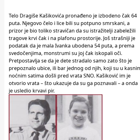
Telo Dragiše Kašikovića pronađeno je izbodeno čak 64
puta. Njegovo čelo i lice bili su potpuno smrskani, a
prizor je bio toliko stravičan da su istražitelji zabeležili
tragove krvi čak i na plafonu prostorije. Još strašniji je
podatak da je mala Ivanka ubodena 54 puta, a prema
svedočenjima, monstrumi su joj čak iskopali oči.
Pretpostavlja se da je dete stradalo samo zato što je
prepoznalo ubice, ili bar jednog od njih, koji su u kasni
noćnim satima došli pred vrata SNO. Kašiković im je
otvorio vrata – što ukazuje da su ga poznavali – a onda
je usledio krvavi pir.