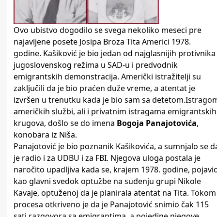
Ovo ubistvo dogodilo se svega nekoliko meseci pre
najavljene posete Josipa Broza Tita Americi 1978.
godine. Kašiković je bio jedan od najglasnijih protivnika
jugoslovenskog režima u SAD-u i predvodnik
emigrantskih demonstracija. Američki istražitelji su
zaključili da je bio praćen duže vreme, a atentat je
izvršen u trenutku kada je bio sam sa detetom.Istrago
američkih službi, ali i privatnim istragama emigrantskih
krugova, došlo se do imena
Bogoja Panajotovića
,
konobara iz Niša.
Panajotović je bio poznanik Kašikovića, a sumnjalo se d
je radio i za UDBU i za FBI. Njegova uloga postala je
naročito upadljiva kada se, krajem 1978. godine, pojavi
kao glavni svedok optužbe na suđenju grupi Nikole
Kavaje, optuženoj da je planirala atentat na Tita. Tokom
procesa otkriveno je da je Panajotović snimio čak 115
sati razgovora sa emigrantima, a pojedine njegove