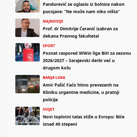
Pandurević se oglasio iz bolnice nakon
pucnjave: “Ne može nam niko ništa”
NAJNOVIJE
Prof. dr Dimitrije Ćeranić izabran za
dekana Pravnog fakulteta!
SPORT
Poznat raspored WWin lige BiH za sezonu
2026/2027 – Sarajevski derbi već u
drugom kolu
BANJA LUKA
Amir Pašić Faćo hitno prevezenh na
Kliniku urgentne medicine, u pratnji
policije
SVIJET
Novi toplotni talas stiže u Evropu: Biće
iznad 40 stepeni