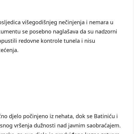
posljedica višegodišnjeg nečinjenja i nemara u
okumentu se posebno naglašava da su nadzorni
opustili redovne kontrole tunela i nisu
ećenja.
čno djelo počinjeno iz nehata, dok se Batiniću i
vjesnog vršenja dužnosti nad javnim saobraćajem.