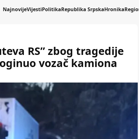
Najnovije
Vijesti
Politika
Republika Srpska
Hronika
Regio
uteva RS” zbog tragedije
poginuo vozač kamiona