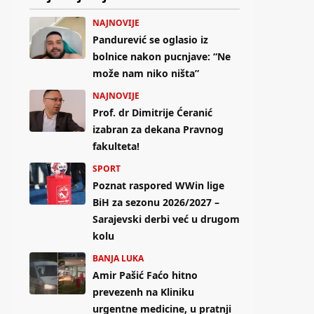
NAJNOVIJE
Pandurević se oglasio iz
bolnice nakon pucnjave: “Ne
može nam niko ništa”
NAJNOVIJE
Prof. dr Dimitrije Ćeranić
izabran za dekana Pravnog
fakulteta!
SPORT
Poznat raspored WWin lige
BiH za sezonu 2026/2027 –
Sarajevski derbi već u drugom
kolu
BANJA LUKA
Amir Pašić Faćo hitno
prevezenh na Kliniku
urgentne medicine, u pratnji