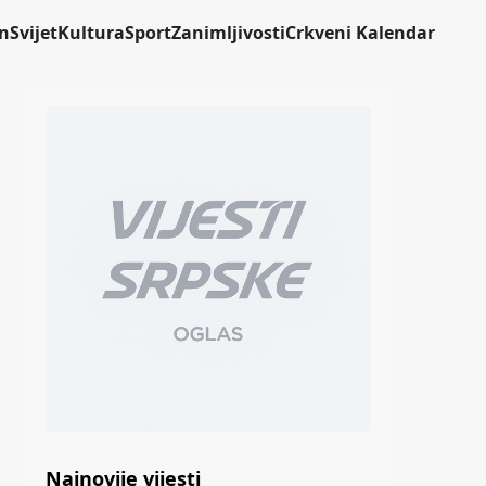
n
Svijet
Kultura
Sport
Zanimljivosti
Crkveni Kalendar
Najnovije vijesti