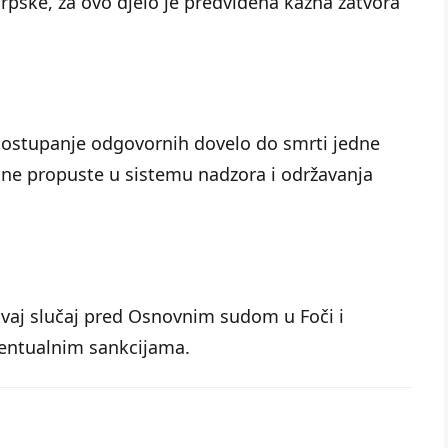
pske, za ovo djelo je predviđena kazna zatvora
postupanje odgovornih dovelo do smrti jedne
ljne propuste u sistemu nadzora i održavanja
ovaj slučaj pred Osnovnim sudom u Foči i
ventualnim sankcijama.