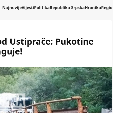
Najnovije
Vijesti
Politika
Republika Srpska
Hronika
Regio
od Ustiprače: Pukotine
aguje!