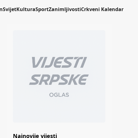
n
Svijet
Kultura
Sport
Zanimljivosti
Crkveni Kalendar
Najnovije vijesti