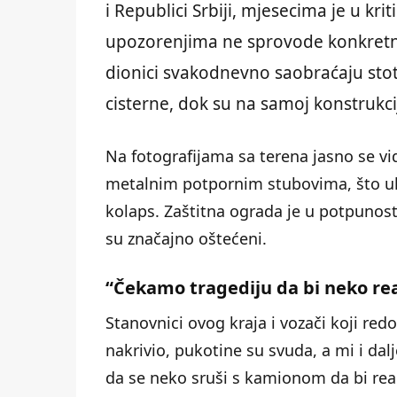
i Republici Srbiji, mjesecima je u kr
upozorenjima ne sprovode konkretne
dionici svakodnevno saobraćaju stoti
cisterne, dok su na samoj konstrukcij
Na fotografijama sa terena jasno se 
metalnim potpornim stubovima, što uka
kolaps. Zaštitna ograda je u potpunost
su značajno oštećeni.
“Čekamo tragediju da bi neko re
Stanovnici ovog kraja i vozači koji red
nakrivio, pukotine su svuda, a mi i da
da se neko sruši s kamionom da bi reago