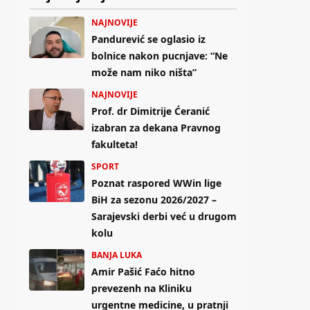
NAJNOVIJE
Pandurević se oglasio iz
bolnice nakon pucnjave: “Ne
može nam niko ništa”
NAJNOVIJE
Prof. dr Dimitrije Ćeranić
izabran za dekana Pravnog
fakulteta!
SPORT
Poznat raspored WWin lige
BiH za sezonu 2026/2027 –
Sarajevski derbi već u drugom
kolu
BANJA LUKA
Amir Pašić Faćo hitno
prevezenh na Kliniku
urgentne medicine, u pratnji