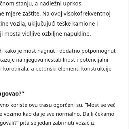
itičnom stanju, a nadležni uprkos
 mjere zaštite. Na ovoj visokofrekventnoj
ne vozila, uključujući teške kamione i
i mosta vidljive ozbiljne napukline.
vidi kako je most nagnut i dodatno potpomognut
zuje na njegovu nestabilnost i potencijalni
i korodirala, a betonski elementi konstrukcije
agovao?”
ovno koriste ovu trasu ogorčeni su. “Most se već
lje vozimo kao da je sve normalno. Da li čekamo
vali?” pita se jedan zabrinuti vozač iz