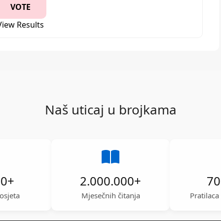
View Results
Naš uticaj u brojkama
00
+
2.000.000
+
70
osjeta
Mjesečnih čitanja
Pratilac