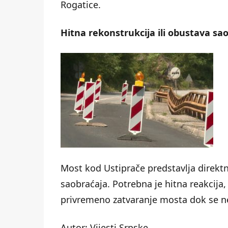
Rogatice.
Hitna rekonstrukcija ili obustava sa
Most kod Ustiprače predstavlja direktnu
saobraćaja. Potrebna je hitna reakcija,
privremeno zatvaranje mosta dok se ne 
Autor: Vijesti Srpske