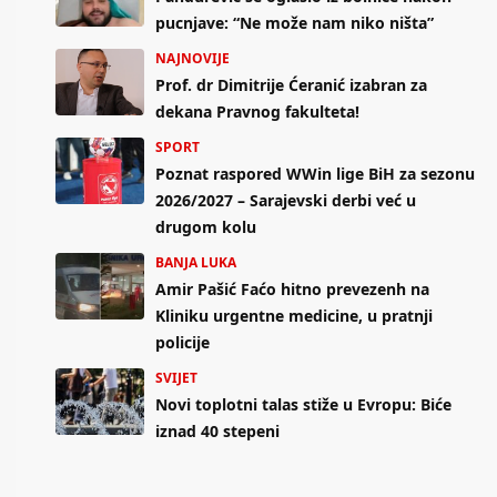
pucnjave: “Ne može nam niko ništa”
NAJNOVIJE
Prof. dr Dimitrije Ćeranić izabran za
dekana Pravnog fakulteta!
SPORT
Poznat raspored WWin lige BiH za sezonu
2026/2027 – Sarajevski derbi već u
drugom kolu
BANJA LUKA
Amir Pašić Faćo hitno prevezenh na
Kliniku urgentne medicine, u pratnji
policije
SVIJET
Novi toplotni talas stiže u Evropu: Biće
iznad 40 stepeni