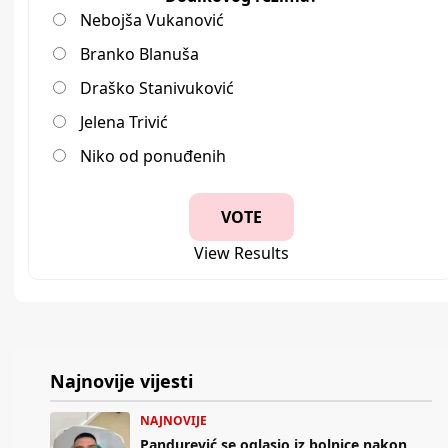
Nebojša Vukanović
Branko Blanuša
Draško Stanivuković
Jelena Trivić
Niko od ponuđenih
View Results
Najnovije vijesti
NAJNOVIJE
Pandurević se oglasio iz bolnice nakon