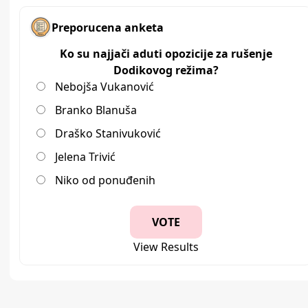
Preporucena anketa
Ko su najjači aduti opozicije za rušenje
Dodikovog režima?
Nebojša Vukanović
Branko Blanuša
Draško Stanivuković
Jelena Trivić
Niko od ponuđenih
View Results