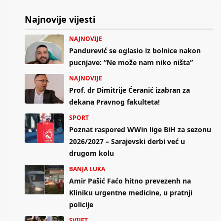
Najnovije vijesti
NAJNOVIJE
Pandurević se oglasio iz bolnice nakon
pucnjave: “Ne može nam niko ništa”
NAJNOVIJE
Prof. dr Dimitrije Ćeranić izabran za
dekana Pravnog fakulteta!
SPORT
Poznat raspored WWin lige BiH za sezonu
2026/2027 – Sarajevski derbi već u
drugom kolu
BANJA LUKA
Amir Pašić Faćo hitno prevezenh na
Kliniku urgentne medicine, u pratnji
policije
SVIJET