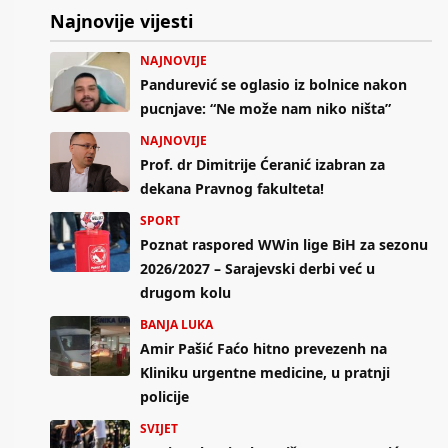
Najnovije vijesti
NAJNOVIJE
Pandurević se oglasio iz bolnice nakon
pucnjave: “Ne može nam niko ništa”
NAJNOVIJE
Prof. dr Dimitrije Ćeranić izabran za
dekana Pravnog fakulteta!
SPORT
Poznat raspored WWin lige BiH za sezonu
2026/2027 – Sarajevski derbi već u
drugom kolu
BANJA LUKA
Amir Pašić Faćo hitno prevezenh na
Kliniku urgentne medicine, u pratnji
policije
SVIJET