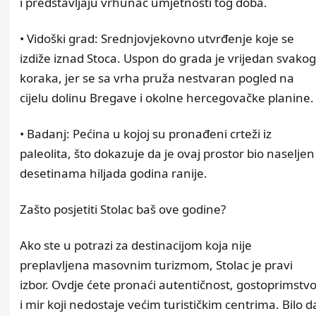
i predstavljaju vrhunac umjetnosti tog doba.
• Vidoški grad: Srednjovjekovno utvrđenje koje se
izdiže iznad Stoca. Uspon do grada je vrijedan svakog
koraka, jer se sa vrha pruža nestvaran pogled na
cijelu dolinu Bregave i okolne hercegovačke planine.
• Badanj: Pećina u kojoj su pronađeni crteži iz
paleolita, što dokazuje da je ovaj prostor bio naseljen
desetinama hiljada godina ranije.
Zašto posjetiti Stolac baš ove godine?
Ako ste u potrazi za destinacijom koja nije
preplavljena masovnim turizmom, Stolac je pravi
izbor. Ovdje ćete pronaći autentičnost, gostoprimstv
i mir koji nedostaje većim turističkim centrima. Bilo d