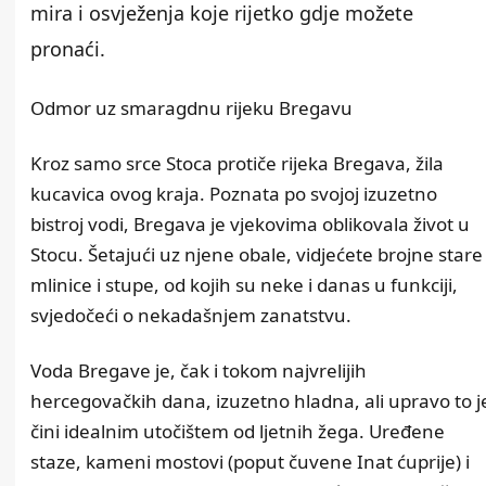
mira i osvježenja koje rijetko gdje možete
pronaći.
Odmor uz smaragdnu rijeku Bregavu
Kroz samo srce Stoca protiče rijeka Bregava, žila
kucavica ovog kraja. Poznata po svojoj izuzetno
bistroj vodi, Bregava je vjekovima oblikovala život u
Stocu. Šetajući uz njene obale, vidjećete brojne stare
mlinice i stupe, od kojih su neke i danas u funkciji,
svjedočeći o nekadašnjem zanatstvu.
Voda Bregave je, čak i tokom najvrelijih
hercegovačkih dana, izuzetno hladna, ali upravo to j
čini idealnim utočištem od ljetnih žega. Uređene
staze, kameni mostovi (poput čuvene Inat ćuprije) i