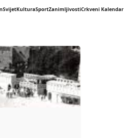
n
Svijet
Kultura
Sport
Zanimljivosti
Crkveni Kalendar