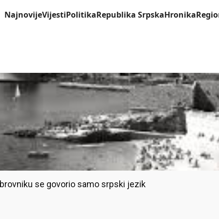
Najnovije
Vijesti
Politika
Republika Srpska
Hronika
Regio
Dubrovniku se govorio samo srpski jezik