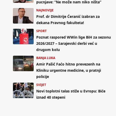
pucnjave: “Ne može nam niko ništa”
NAJNOVIJE
Prof. dr Dimitrije Ćeranić izabran za
dekana Pravnog fakulteta!
SPORT
Poznat raspored WWin lige BiH za sezonu
2026/2027 – Sarajevski derbi već u
drugom kolu
BANJA LUKA
Amir Pašić Faćo hitno prevezenh na
Kliniku urgentne medicine, u pratnji
policije
SVIJET
Novi toplotni talas stiže u Evropu: Biće
iznad 40 stepeni