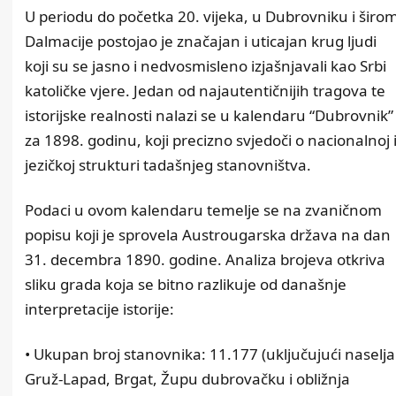
U periodu do početka 20. vijeka, u Dubrovniku i širo
Dalmacije postojao je značajan i uticajan krug ljudi
koji su se jasno i nedvosmisleno izjašnjavali kao Srbi
katoličke vjere. Jedan od najautentičnijih tragova te
istorijske realnosti nalazi se u kalendaru “Dubrovnik”
za 1898. godinu, koji precizno svjedoči o nacionalnoj 
jezičkoj strukturi tadašnjeg stanovništva.
Podaci u ovom kalendaru temelje se na zvaničnom
popisu koji je sprovela Austrougarska država na dan
31. decembra 1890. godine. Analiza brojeva otkriva
sliku grada koja se bitno razlikuje od današnje
interpretacije istorije:
• Ukupan broj stanovnika: 11.177 (uključujući naselja
Gruž-Lapad, Brgat, Župu dubrovačku i obližnja