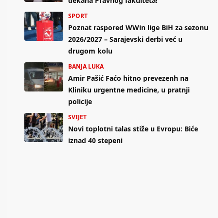
dekana Pravnog fakulteta!
SPORT
Poznat raspored WWin lige BiH za sezonu
2026/2027 – Sarajevski derbi već u
drugom kolu
BANJA LUKA
Amir Pašić Faćo hitno prevezenh na
Kliniku urgentne medicine, u pratnji
policije
SVIJET
Novi toplotni talas stiže u Evropu: Biće
iznad 40 stepeni