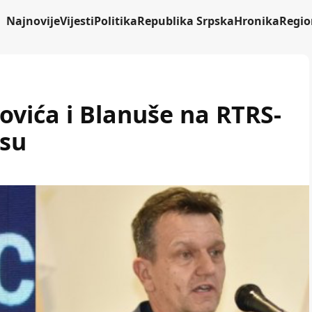
Najnovije
Vijesti
Politika
Republika Srpska
Hronika
Regio
ovića i Blanuše na RTRS-
usu