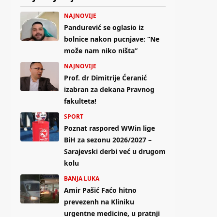
NAJNOVIJE
Pandurević se oglasio iz
bolnice nakon pucnjave: “Ne
može nam niko ništa”
NAJNOVIJE
Prof. dr Dimitrije Ćeranić
izabran za dekana Pravnog
fakulteta!
SPORT
Poznat raspored WWin lige
BiH za sezonu 2026/2027 –
Sarajevski derbi već u drugom
kolu
BANJA LUKA
Amir Pašić Faćo hitno
prevezenh na Kliniku
urgentne medicine, u pratnji