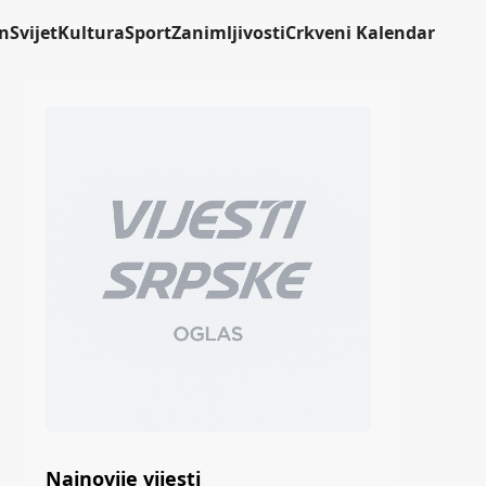
n
Svijet
Kultura
Sport
Zanimljivosti
Crkveni Kalendar
Najnovije vijesti