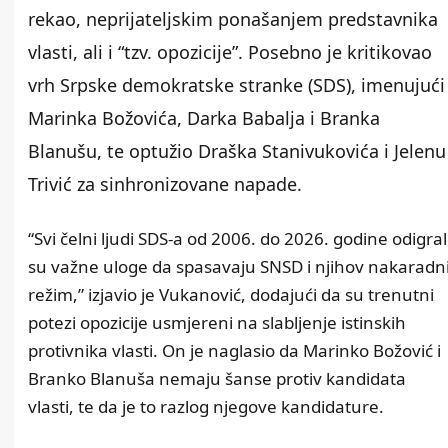
rekao, neprijateljskim ponašanjem predstavnika
vlasti, ali i “tzv. opozicije”. Posebno je kritikovao
vrh Srpske demokratske stranke (SDS), imenujući
Marinka Božovića, Darka Babalja i Branka
Blanušu, te optužio Draška Stanivukovića i Jelenu
Trivić za sinhronizovane napade.
“Svi čelni ljudi SDS-a od 2006. do 2026. godine odigral
su važne uloge da spasavaju SNSD i njihov nakaradn
režim,” izjavio je Vukanović, dodajući da su trenutni
potezi opozicije usmjereni na slabljenje istinskih
protivnika vlasti. On je naglasio da Marinko Božović i
Branko Blanuša nemaju šanse protiv kandidata
vlasti, te da je to razlog njegove kandidature.