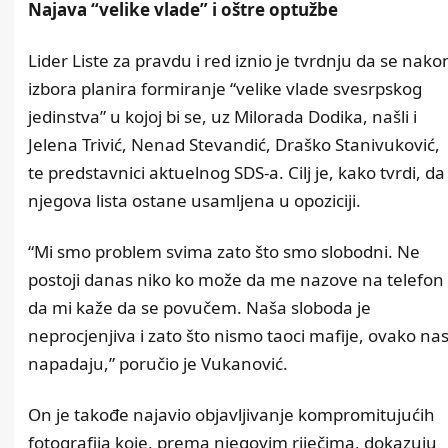
Najava “velike vlade” i oštre optužbe
Lider Liste za pravdu i red iznio je tvrdnju da se nako
izbora planira formiranje “velike vlade svesrpskog
jedinstva” u kojoj bi se, uz Milorada Dodika, našli i
Jelena Trivić, Nenad Stevandić, Draško Stanivuković,
te predstavnici aktuelnog SDS-a. Cilj je, kako tvrdi, da
njegova lista ostane usamljena u opoziciji.
“Mi smo problem svima zato što smo slobodni. Ne
postoji danas niko ko može da me nazove na telefon 
da mi kaže da se povučem. Naša sloboda je
neprocjenjiva i zato što nismo taoci mafije, ovako na
napadaju,” poručio je Vukanović.
On je takođe najavio objavljivanje kompromitujućih
fotografija koje, prema njegovim riječima, dokazuju