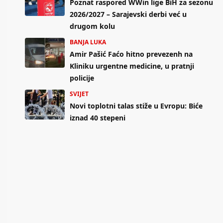
Poznat raspored WWin lige BiH za sezonu
2026/2027 – Sarajevski derbi već u
drugom kolu
BANJA LUKA
Amir Pašić Faćo hitno prevezenh na
Kliniku urgentne medicine, u pratnji
policije
SVIJET
Novi toplotni talas stiže u Evropu: Biće
iznad 40 stepeni