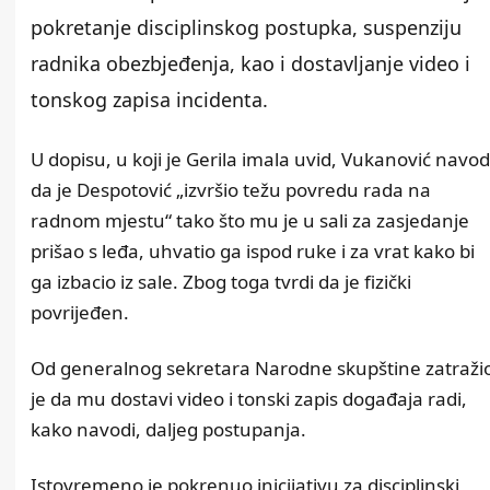
pokretanje disciplinskog postupka, suspenziju
radnika obezbjeđenja, kao i dostavljanje video i
tonskog zapisa incidenta.
U dopisu, u koji je Gerila imala uvid, Vukanović navod
da je Despotović „izvršio težu povredu rada na
radnom mjestu“ tako što mu je u sali za zasjedanje
prišao s leđa, uhvatio ga ispod ruke i za vrat kako bi
ga izbacio iz sale. Zbog toga tvrdi da je fizički
povrijeđen.
Od generalnog sekretara Narodne skupštine zatraži
je da mu dostavi video i tonski zapis događaja radi,
kako navodi, daljeg postupanja.
Istovremeno je pokrenuo inicijativu za disciplinski