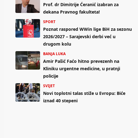
Prof. dr Dimitrije Ćeranić izabran za
dekana Pravnog fakulteta!
SPORT
Poznat raspored WWin lige BiH za sezonu
2026/2027 – Sarajevski derbi već u
drugom kolu
BANJA LUKA
Amir Pašić Faćo hitno prevezenh na
Kliniku urgentne medicine, u pratnji
policije
SVIJET
Novi toplotni talas stiže u Evropu: Biće
iznad 40 stepeni