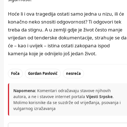
Hoće li i ova tragedija ostati samo jedna u nizu, ili će
konačno neko snositi odgovornost? Ti odgovori tek
treba da stignu. A u zemlji gdje je život često manje
vrijedan od tenderske dokumentacije, strahuje se da
će – kao i uvijek – istina ostati zakopana ispod
kamenja koje je odnijelo još jedan život.
Foča
Gordan Pavlović
nesreća
Napomena:
Komentari odražavaju stavove njihovih
autora, a ne i stavove internet portala
Vijesti Srpske
.
Molimo korisnike da se suzdrže od vrijeđanja, psovanja i
vulgarnog izražavanja