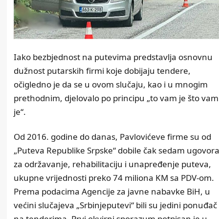
Iako bezbjednost na putevima predstavlja osnovnu
dužnost putarskih firmi koje dobijaju tendere,
očigledno je da se u ovom slučaju, kao i u mnogim
prethodnim, djelovalo po principu „to vam je što vam
je“.
Od 2016. godine do danas, Pavlovićeve firme su od
„Puteva Republike Srpske“ dobile čak sedam ugovor
za održavanje, rehabilitaciju i unapređenje puteva,
ukupne vrijednosti preko 74 miliona KM sa PDV-om.
Prema podacima Agencije za javne nabavke BiH, u
većini slučajeva „Srbinjeputevi“ bili su jedini ponuđač
na tenderima. Prvi okvirni sporazum potpisan je u