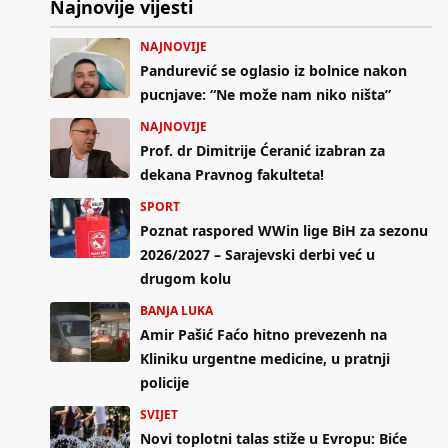
Najnovije vijesti
NAJNOVIJE
Pandurević se oglasio iz bolnice nakon
pucnjave: “Ne može nam niko ništa”
NAJNOVIJE
Prof. dr Dimitrije Ćeranić izabran za
dekana Pravnog fakulteta!
SPORT
Poznat raspored WWin lige BiH za sezonu
2026/2027 – Sarajevski derbi već u
drugom kolu
BANJA LUKA
Amir Pašić Faćo hitno prevezenh na
Kliniku urgentne medicine, u pratnji
policije
SVIJET
Novi toplotni talas stiže u Evropu: Biće