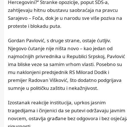
Hercegovini?“ Stranke opozicije, poput SDS-a,
zahtijevaju hitnu obustavu saobraćaja na pravcu
Sarajevo – Foča, dok je u narodu sve više poziva na
proteste i blokadu puta.
Gordan Pavlović, s druge strane, ostaje ćutljiv.
Njegovo ćutanje nije ništa novo – kao jedan od
najmoćnijih privrednika u Republici Srpskoj, Pavlović
ima bliske veze sa samim vrhom vlasti. Posebno su
mu naklonjeni predsjednik RS Milorad Dodik i
premijer Radovan Višković, što dodatno podgrijava
sumnje u političku zaštitu i nekažnjivost.
Izostanak reakcije institucija, uprkos jasnim
tragedijama i činjenici da se putevi održavaju javnim
novcem, ostavlja građane bez odgovora i bez osjećaj
sigurnosti.