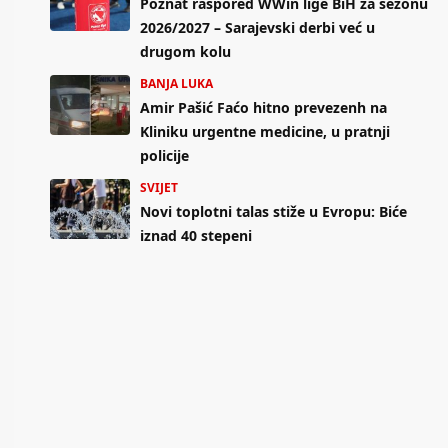
Poznat raspored WWin lige BiH za sezonu
2026/2027 – Sarajevski derbi već u
drugom kolu
BANJA LUKA
Amir Pašić Faćo hitno prevezenh na
Kliniku urgentne medicine, u pratnji
policije
SVIJET
Novi toplotni talas stiže u Evropu: Biće
iznad 40 stepeni