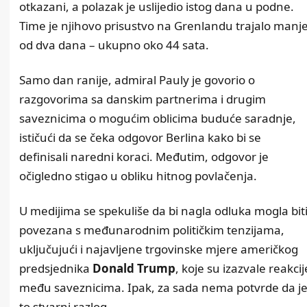
otkazani, a polazak je uslijedio istog dana u podne.
Time je njihovo prisustvo na Grenlandu trajalo manj
od dva dana – ukupno oko 44 sata.
Samo dan ranije, admiral Pauly je govorio o
razgovorima sa danskim partnerima i drugim
saveznicima o mogućim oblicima buduće saradnje,
ističući da se čeka odgovor Berlina kako bi se
definisali naredni koraci. Međutim, odgovor je
očigledno stigao u obliku hitnog povlačenja.
U medijima se spekuliše da bi nagla odluka mogla bit
povezana s međunarodnim političkim tenzijama,
uključujući i najavljene trgovinske mjere američkog
predsjednika
Donald Trump
, koje su izazvale reakcij
među saveznicima. Ipak, za sada nema potvrde da j
to stvarni razlog.