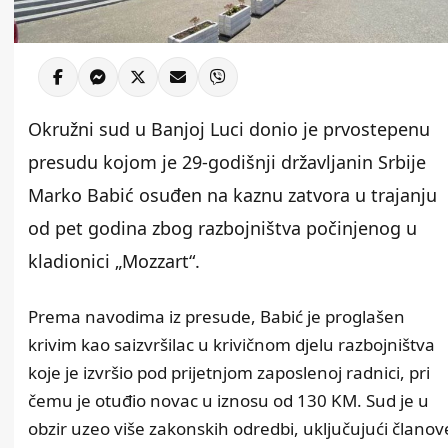
Okružni sud u Banjoj Luci donio je prvostepenu
presudu kojom je 29-godišnji državljanin Srbije
Marko Babić osuđen na kaznu zatvora u trajanju
od pet godina zbog razbojništva počinjenog u
kladionici „Mozzart“.
Prema navodima iz presude, Babić je proglašen
krivim kao saizvršilac u krivičnom djelu razbojništva
koje je izvršio pod prijetnjom zaposlenoj radnici, pri
čemu je otuđio novac u iznosu od 130 KM. Sud je u
obzir uzeo više zakonskih odredbi, uključujući članov