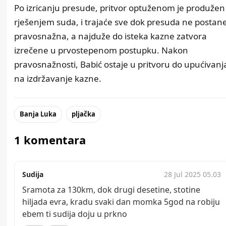
Po izricanju presude, pritvor optuženom je produžen
rješenjem suda, i trajaće sve dok presuda ne postan
pravosnažna, a najduže do isteka kazne zatvora
izrečene u prvostepenom postupku. Nakon
pravosnažnosti, Babić ostaje u pritvoru do upućivanj
na izdržavanje kazne.
Banja Luka
pljačka
1 komentara
Sudija
28 Jul 2025 05.03
Sramota za 130km, dok drugi desetine, stotine
hiljada evra, kradu svaki dan momka 5god na robiju
ebem ti sudija doju u prkno