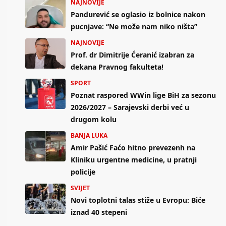
NAJNOVIJE
Pandurević se oglasio iz bolnice nakon
pucnjave: “Ne može nam niko ništa”
NAJNOVIJE
Prof. dr Dimitrije Ćeranić izabran za
dekana Pravnog fakulteta!
SPORT
Poznat raspored WWin lige BiH za sezonu
2026/2027 – Sarajevski derbi već u
drugom kolu
BANJA LUKA
Amir Pašić Faćo hitno prevezenh na
Kliniku urgentne medicine, u pratnji
policije
SVIJET
Novi toplotni talas stiže u Evropu: Biće
iznad 40 stepeni