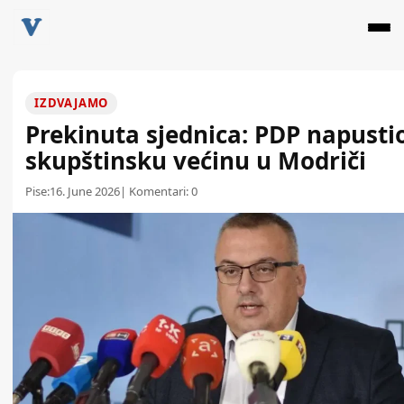
IZDVAJAMO
Prekinuta sjednica: PDP napusti
skupštinsku većinu u Modriči
Pise:
16. June 2026
| Komentari:
0